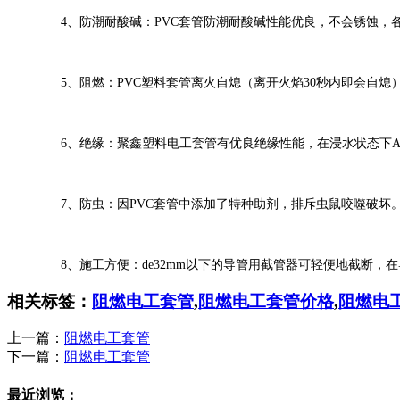
4、防潮耐酸碱：PVC套管防潮耐酸碱性能优良，不会锈蚀，各
5、阻燃：PVC塑料套管离火自熄（离开火焰30秒内即会自熄
6、绝缘：聚鑫塑料电工套管有优良绝缘性能，在浸水状态下AC2
7、防虫：因PVC套管中添加了特种助剂，排斥虫鼠咬噬破坏
8、施工方便：de32mm以下的导管用截管器可轻便地截断，
相关标签：
阻燃电工套管
,
阻燃电工套管价格
,
阻燃电
上一篇：
阻燃电工套管
下一篇：
阻燃电工套管
最近浏览：