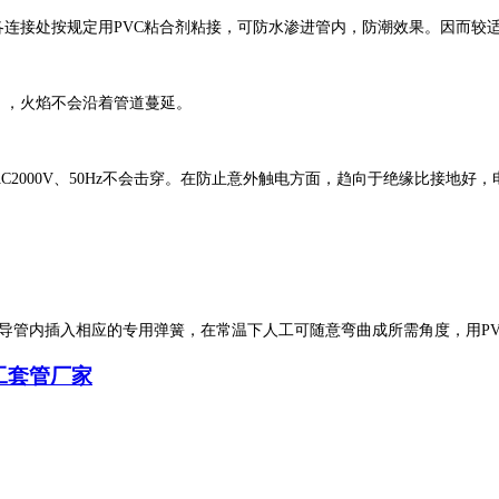
连接处按规定用PVC粘合剂粘接，可防水渗进管内，防潮效果。因而较
），火焰不会沿着管道蔓延。
000V、50Hz不会击穿。在防止意外触电方面，趋向于绝缘比接地好
。
在导管内插入相应的专用弹簧，在常温下人工可随意弯曲成所需角度，用P
工套管厂家