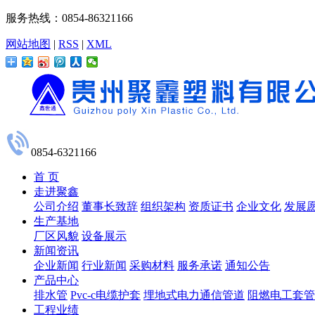
服务热线：0854-86321166
网站地图
|
RSS
|
XML
0854-6321166
首 页
走进聚鑫
公司介绍
董事长致辞
组织架构
资质证书
企业文化
发展
生产基地
厂区风貌
设备展示
新闻资讯
企业新闻
行业新闻
采购材料
服务承诺
通知公告
产品中心
排水管
Pvc-c电缆护套
埋地式电力通信管道
阻燃电工套管
工程业绩