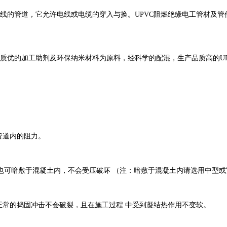
的管道，它允许电线或电缆的穿入与换。UPVC阻燃绝缘电工管材及管
优的加工助剂及环保纳米材料为原料，经科学的配混，生产品质高的UP
管道内的阻力。
也可暗敷于混凝土内，不会受压破坏 （注：暗敷于混凝土内请选用中型
常的捣固冲击不会破裂，且在施工过程 中受到凝结热作用不变软。