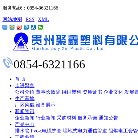
服务热线：0854-86321166
网站地图
|
RSS
|
XML
0854-6321166
首 页
走进聚鑫
公司介绍
董事长致辞
组织架构
资质证书
企业文化
发展
生产基地
厂区风貌
设备展示
新闻资讯
企业新闻
行业新闻
采购材料
服务承诺
通知公告
产品中心
排水管
Pvc-c电缆护套
埋地式电力通信管道
阻燃电工套管
工程业绩