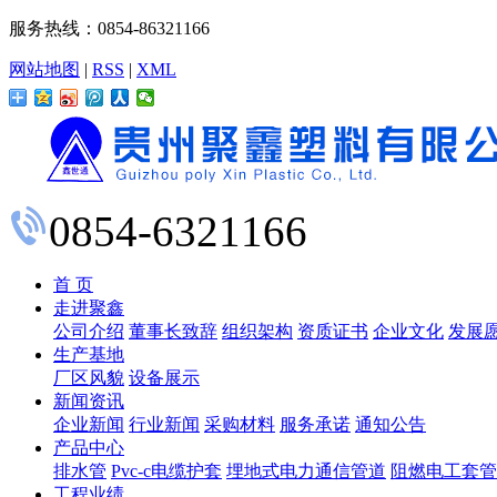
服务热线：0854-86321166
网站地图
|
RSS
|
XML
0854-6321166
首 页
走进聚鑫
公司介绍
董事长致辞
组织架构
资质证书
企业文化
发展
生产基地
厂区风貌
设备展示
新闻资讯
企业新闻
行业新闻
采购材料
服务承诺
通知公告
产品中心
排水管
Pvc-c电缆护套
埋地式电力通信管道
阻燃电工套管
工程业绩